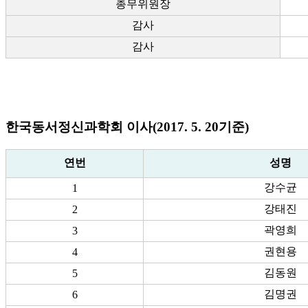
총무위원장
감사
감사
한국동서정신과학회 이사(2017. 5. 20기준)
연번
성명
강수균
1
강태진
2
곽영희
3
권현용
4
김동원
5
김명권
6