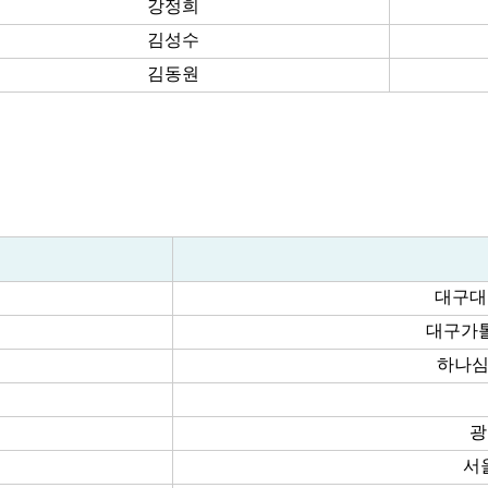
강정희
김성수
김동원
대구대
대구가
하나심
광
서