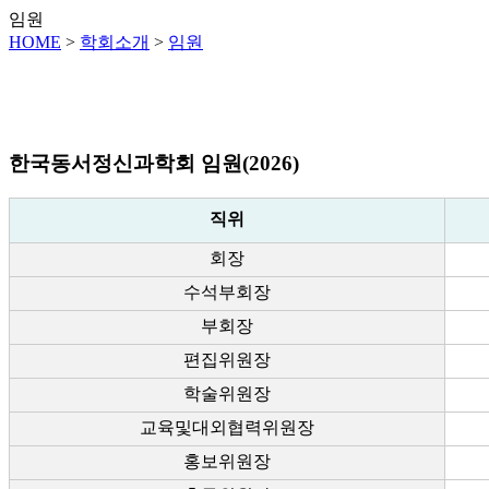
임원
HOME
>
학회소개
>
임원
한국동서정신과학회 임원(2026)
직위
회장
수석부회장
부회장
편집위원장
학술위원장
교육및대외협력위원장
홍보위원장