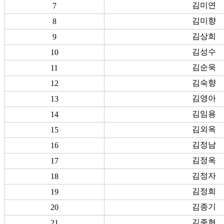
김미연
7
김미향
8
김상희
9
김성수
10
김순욱
11
김숙향
12
김영아
13
김임용
14
김외옥
15
김정남
16
김정옥
17
김정자
18
김정희
19
김종기
20
김종현
21