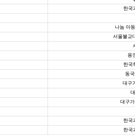
한국
나눔 아
서울불교
용
한국
동국
대구
대
대구가
한국
한국