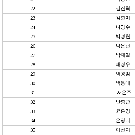
김진혁
22
김현미
23
나양수
24
박성현
25
박은선
26
박제일
27
배정우
28
백경임
29
백용매
30
서은주
31
안형관
32
윤은경
33
은영지
34
이선지
35